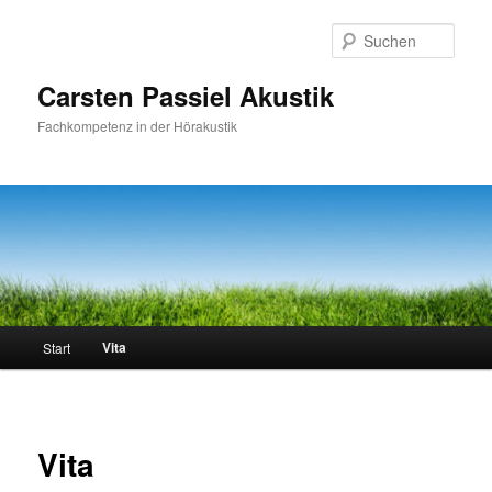
Zum
primären
Such
Inhalt
springen
Carsten Passiel Akustik
Fachkompetenz in der Hörakustik
Hauptmenü
Vita
Start
Vita